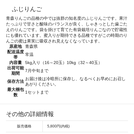
ふじりんご
青森りんごの品種の中では抜群の知名度のふじりんごです。果汁
たっぷりで甘さと酸味のバランスが良く、しゃきっとした歯ごた
えのりんごです。袋を掛けて育てた有袋栽培りんごなので貯蔵性
にも優れています。蜜入りが期待できる品種ですがこの時期のり
んごの蜜は果実に吸収され見えなくなっています。
原産地
青森県
配送温度
常温
帯
内容量
5kg入り（16～20玉）10kg（32～40玉）
出荷可能
7月中旬まで
期間
お届け後は冷暗所に保存し、なるべくお早めにお召し
保存方法
あがりください。
最大梱包
1セットまで
数
その他の詳細情報
販売価格
5,800円(内税)